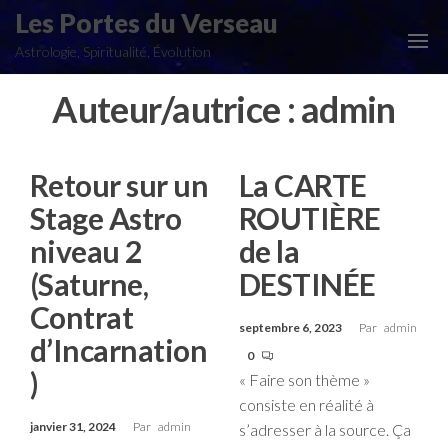
Aller
Les Portes du Verseau
au
Astrologie, Spiritualité, Évolution
contenu
Auteur/autrice :
admin
Retour sur un
La CARTE
Stage Astro
ROUTIÈRE
niveau 2
de la
(Saturne,
DESTINÉE
Contrat
septembre 6, 2023
Par
admin
d’Incarnation
0
)
« Faire son thème »
consiste en réalité à
janvier 31, 2024
Par
admin
s’adresser à la source. Ça