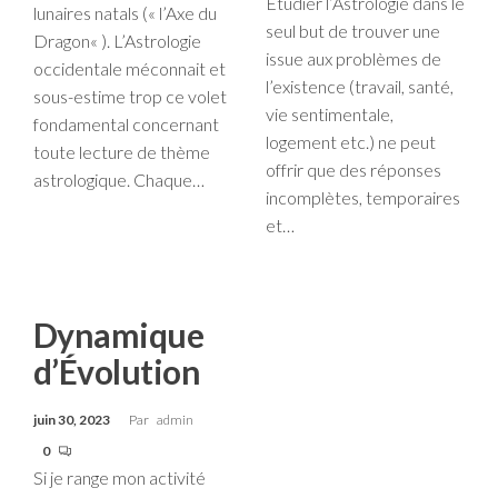
Étudier l’Astrologie dans le
lunaires natals (« l’Axe du
seul but de trouver une
Dragon« ). L’Astrologie
issue aux problèmes de
occidentale méconnait et
l’existence (travail, santé,
sous-estime trop ce volet
vie sentimentale,
fondamental concernant
logement etc.) ne peut
toute lecture de thème
offrir que des réponses
astrologique. Chaque…
incomplètes, temporaires
et…
Dynamique
d’Évolution
juin 30, 2023
Par
admin
0
Si je range mon activité