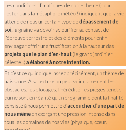
Les conditions climatiques de notre thème (pour
rester dans la métaphore météo !) indiquent que la vie
attend de nous un certain type de
dépassement de
soi,
la graine va devoir se purifier au contact de
l’épreuve terrestre et des éléments pour enfin
envisager offrir une fructification à la hauteur des
projets que le plan d’en-haut
(le grand jardinier
céleste !)
a élaboré à notre intention.
Et c’est ce qu’indique, assez précisément, un thème de
naissance. À sa lecture on peut voir clairement les
obstacles, les blocages, l’hérédité, les pièges tendus
qui ne sont en réalité qu’un programme dont la finalité
consiste à nous permettre d’
accoucher d’une part de
nous même
en exerçant une pression intense dans
tous les domaines de nos vies (physique, cœur,