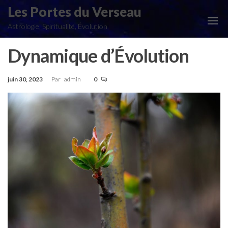
Aller
Les Portes du Verseau
au
Astrologie, Spiritualité, Évolution
contenu
Dynamique d’Évolution
juin 30, 2023
Par
admin
0