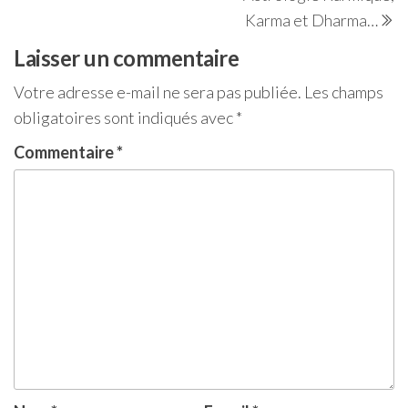
de
su
Karma et Dharma…
l’article
Laisser un commentaire
Votre adresse e-mail ne sera pas publiée.
Les champs
obligatoires sont indiqués avec
*
Commentaire
*